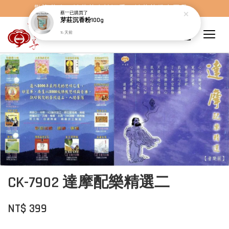
歡迎蒞臨，妙蓮華奇楠沉香，妙蓮華佛事用品。
蔡***
已購買了
芽莊沉香粉100g
16 天前
CK-7902 達摩配樂精選二
NT$ 399