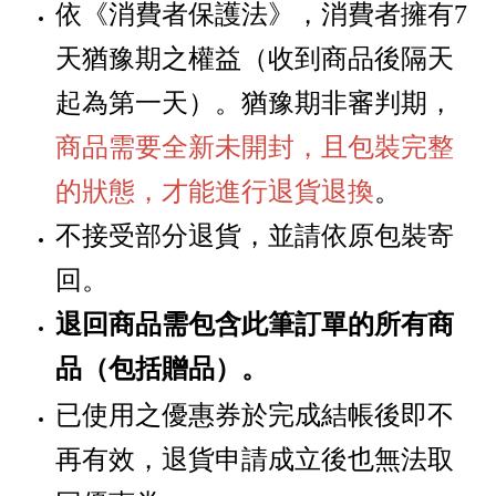
依《消費者保護法》，消費者擁有
7
天猶豫期之權益
（
收到商品後隔天
起為第一天
）
。猶豫期非審判期，
商品需要全新未開封，且包裝完整
的狀態，才能進行退貨退換
。
不接受部分退貨，並請依原包裝寄
回。
退回商品需包含此筆訂單的所有商
品
贈品
。
（包括
）
已使用之優惠券於完成結帳後即不
再有效，退貨申請成立後也無法取