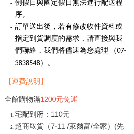
例假日與國定假日無法進行配送程
序。
訂單送出後，若有修改收件資料或
指定到貨調度的需求，請直接與我
們聯絡，我們將儘速為您處理
（07-
。
3838548）
【
運
費說明】
全館購物滿
1200元免運
宅配到府：110元
超商取貨（7-11 /萊爾富/全家）(先