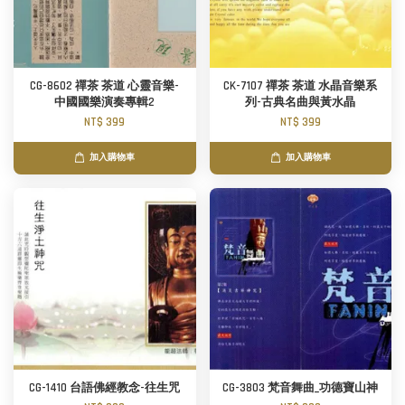
CG-8602 禪茶 茶道 心靈音樂-
CK-7107 禪茶 茶道 水晶音樂系
中國國樂演奏專輯2
列-古典名曲與黃水晶
NT$ 399
NT$ 399
加入購物車
加入購物車
CG-1410 台語佛經教念-往生咒
CG-3803 梵音舞曲_功德寶山神