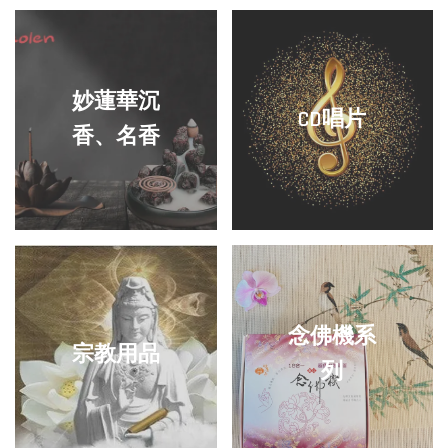
妙蓮華沉
CD唱片
香、名香
念佛機系
宗教用品
列