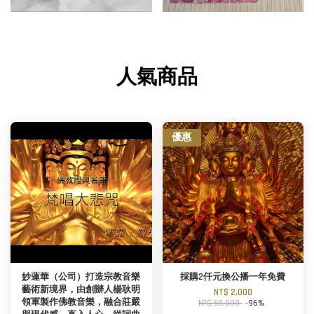
人氣商品
優惠
妙蓮華（公司）打造宗教音樂
採購2仟元換公播一年免費
藝術新境界，由創辦人楊耿明
NT$ 2,000
領軍製作佛教音樂，融合莊嚴
NT$ 50,000
-96%