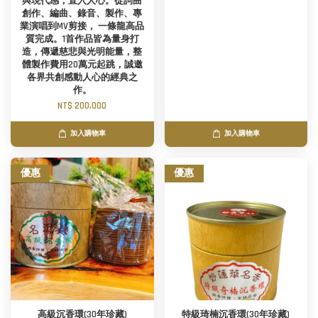
與現代感，直入人心。從詞曲
創作、編曲、錄音、製作、專
業演唱到MV剪接， 一條龍高品
質完成。1首作品皆為量身打
造，傳遞慈悲與光明能量，整
體製作費用20萬元起跳，誠邀
各界共創感動人心的經典之
作。
NT$ 200,000
加入購物車
加入購物車
優惠
優惠
高級沉香環(30年珍藏)
特級琦楠沉香環(30年珍藏)