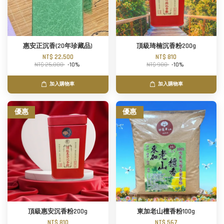
惠安正沉香(20年珍藏品)
頂級琦楠沉香粉200g
NT$ 22,500
NT$ 810
NT$ 25,000
-10%
NT$ 900
-10%
加入購物車
加入購物車
優惠
優惠
頂級惠安沉香粉200g
東加老山檀香粉100g
NT$ 810
NT$ 567