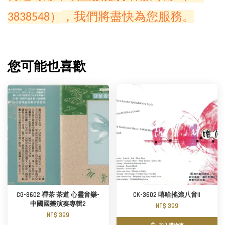
，我們將盡快為您服務。
3838548）
您可能也喜歡
CG-8602 禪茶 茶道 心靈音樂-
CK-3602 嘻哈搖滾八音II
中國國樂演奏專輯2
NT$ 399
NT$ 399