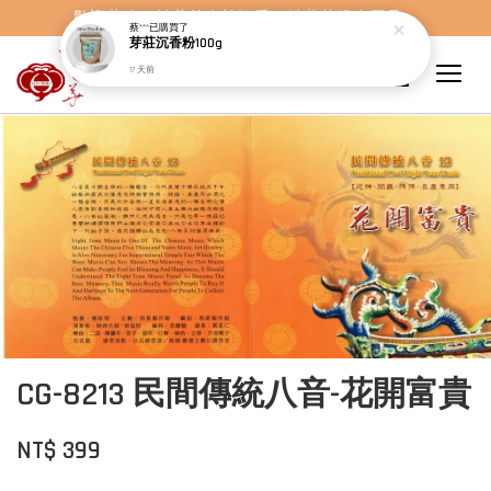
歡迎蒞臨，妙蓮華奇楠沉香，妙蓮華佛事用品。
蔡***
已購買了
芽莊沉香粉100g
17 天前
CG-8213 民間傳統八音-花開富貴
NT$ 399