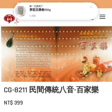
歡迎蒞臨，妙蓮華奇楠沉香，妙蓮華佛事用品。
蔡***
已購買了
芽莊沉香粉100g
16 天前
CG-8211 民間傳統八音-百家樂
NT$ 399