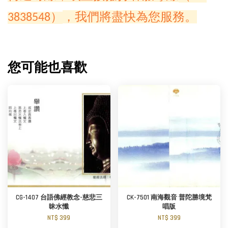
，我們將盡快為您服務。
3838548）
您可能也喜歡
CG-1407 台語佛經教念-慈悲三
CK-7501 南海觀音 普陀勝境梵
昧水懺
唱版
NT$ 399
NT$ 399