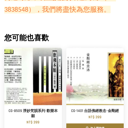
，我們將盡快為您服務。
3838548）
您可能也喜歡
CG-8509 淨妙梵韻系列-歡樂本
CG-1401 台語佛經教念-金剛經
願
NT$ 399
NT$ 399