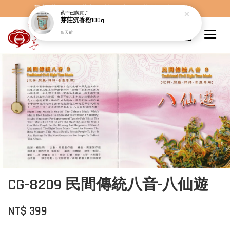
芽莊沉香粉100g
歡迎蒞臨，妙蓮華奇楠沉香，妙蓮華佛事用品。
16 天前
CG-8209 民間傳統八音-八仙遊
NT$ 399