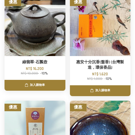
優惠
優惠
綠翡翠-石瓢壺
惠安十分沉香(盤香) (台灣製
造，環保香品)
NT$ 16,200
NT$ 18,000
-10%
NT$ 1,620
NT$ 1,800
-10%
加入購物車
加入購物車
優惠
優惠