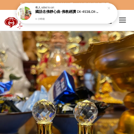
歡迎蒞臨，妙蓮華奇楠沉香，妙蓮華佛事用品。