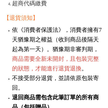
超商代碼繳費
【退貨須知
】
依《消費者保護法》，消費者擁有
7
天猶豫期之權益
（
收到商品後隔天
起為第一天
）
。猶豫期非審判期，
商品需要全新未開封，且包裝完整
的狀態，才能進行退貨退換
。
不接受部分退貨，並請依原包裝寄
回。
退回商品需包含此筆訂單的所有商
品
贈品
。
（包括
）