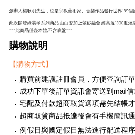
創辦人楊耿明先生，也是宗教藝術家、音樂作品發行世界189
此次開發綠翡翠系列商品,由白瓷加上紫砂融合,經高溫1300度燒
***此商品僅壺本體,不含底盤***
購物說明
【購物方式】
購買前建議註冊會員，方便查詢訂
成功下單後訂單資訊會寄送到mail
宅配及付款超商取貨選項需先結帳
超商取貨商品抵達後會有手機簡訊
例假日與國定假日無法進行配送程