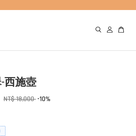
-西施壺
0
NT$ 18,000
-10%
扣