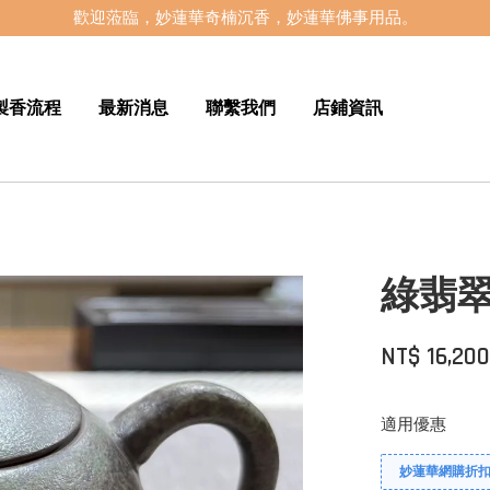
歡迎蒞臨，妙蓮華奇楠沉香，妙蓮華佛事用品。
製香流程
最新消息
聯繫我們
店鋪資訊
綠翡翠
NT$ 16,20
適用優惠
妙蓮華網購折