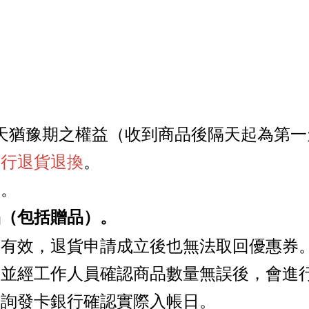
天猶豫期之權益
（
收到商品後隔天起為第一
進行退貨退換
。
回。
品
贈品
。
（包括
）
再有效，退貨申請成立後也無法取回優惠券
置並經工作人員確認商品數量無誤後，會進
洽詢發卡銀行確認實際入帳日。