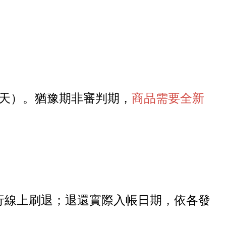
天
）
。猶豫期非審判期，
商品需要全新
。
行線上刷退；退還實際入帳日期，依各發