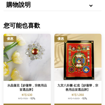
購物說明
您可能也喜歡
優惠
優惠
水晶蓮花【妙蓮華，宗教用品
九宮八卦圖-紅底【妙蓮華，宗
首選品牌】
教用品首選品牌】
NT$ 630
NT$ 1,350
NT$ 700
-10%
NT$ 1,500
-10%