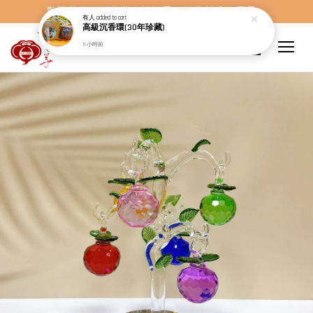
歡迎蒞臨，妙蓮華奇楠沉香，妙蓮華佛事用品。
有人
added to cart
高級沉香環(30年珍藏)
11 小時前