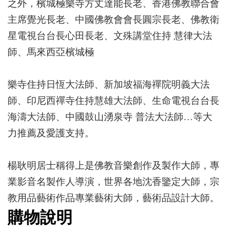
之外，檳城極樂寺方丈達能長老、香港佛教聯合會
主席覺光長老、中國佛教會會長圓宗長老、佛教衛
星電視台台長心田長老、文殊講堂住持 慧律大法
師、馬來西亞檳城極
樂寺住持日恆大法師、新加坡福海禪院明義大法
師、印尼西禪寺住持慧雄大法師、生命電視台台長
海濤大法師、中國鼓山湧泉寺 普法大法師…等大
力推薦及愛護支持。
楊耿明居士稱得上是佛教音樂創作及製作大師，專
業影音名製作人導演，世界各地沈香鑒定大師，宗
教用品藝術作品專業藝術大師，藝術品設計大師。
購物說明