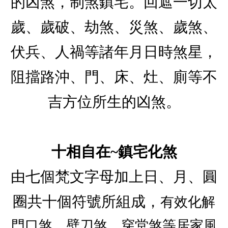
的凶煞，制煞鎮宅。回遮一切太
歲、歲破、劫煞、災煞、歲煞、
伏兵、人禍等諸年月日時煞星，
阻擋路沖、門、床、灶、廁等不
吉方位所生的凶煞。
十相自在~鎮宅化煞
由七個梵文字母加上日、月、圓
圈共十個符號所組成，
有效化解
門口煞、壁刀煞、穿堂煞等居家風