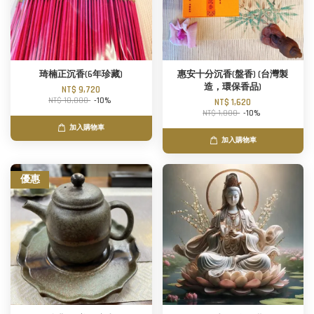
琦楠正沉香(6年珍藏)
惠安十分沉香(盤香) (台灣製
造，環保香品)
NT$ 9,720
NT$ 10,800
-10%
NT$ 1,620
NT$ 1,800
-10%
加入購物車
加入購物車
優惠