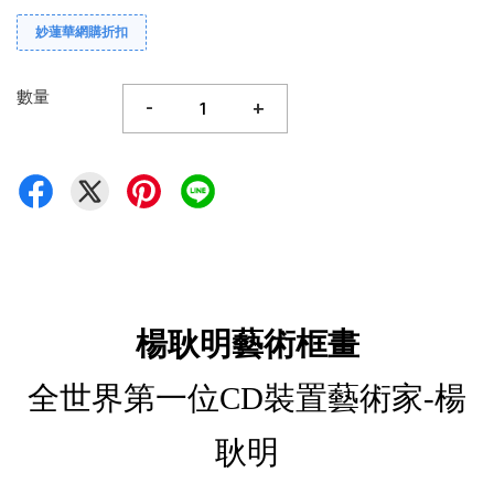
妙蓮華網購折扣
數量
-
+
楊耿明藝術框畫
全世界第一位CD裝置藝術家-楊
耿明