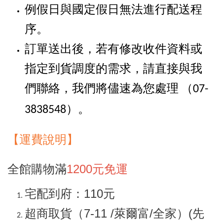
例假日與國定假日無法進行配送程
序。
訂單送出後，若有修改收件資料或
指定到貨調度的需求，請直接與我
們聯絡，我們將儘速為您處理
（07-
。
3838548）
【
運
費說明】
全館購物滿
1200元免運
宅配到府：110元
超商取貨（7-11 /萊爾富/全家）(先