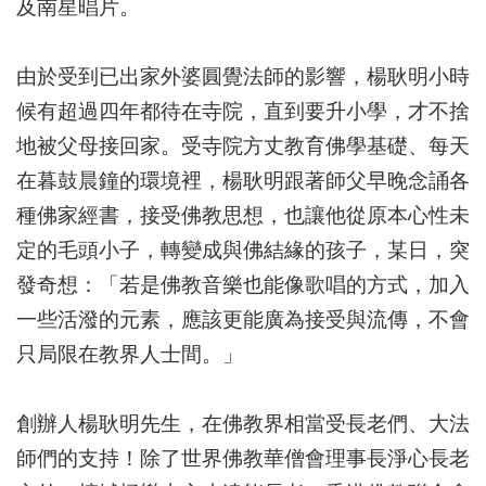
及南星晿片。
由於受到已出家外婆圓覺法師的影響，楊耿明小時
候有超過四年都待在寺院，直到要升小學，才不捨
地被父母接回家。受寺院方丈教育佛學基礎、每天
在暮鼓晨鐘的環境裡，楊耿明跟著師父早晚念誦各
種佛家經書，接受佛教思想，也讓他從原本心性未
定的毛頭小子，轉變成與佛結緣的孩子，某日，突
發奇想：「若是佛教音樂也能像歌唱的方式，加入
一些活潑的元素，應該更能廣為接受與流傳，不會
只局限在教界人士間。」
創辦人楊耿明先生，在佛教界相當受長老們、大法
師們的支持！除了世界佛教華僧會理事長淨心長老