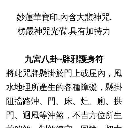
妙蓮華寶印.內含大悲神咒.
楞嚴神咒光碟.具有加持力
九宮八卦~辟邪護身符
將此咒牌懸掛於門上或屋內，風
水地理所產生的各種障礙，懸掛
阻擋路沖、門、床、灶、廁、拱
門、迴風等沖煞，不吉方位所生