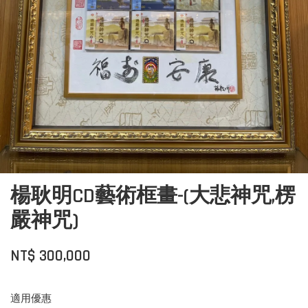
楊耿明CD藝術框畫-(大悲神咒,楞
嚴神咒)
NT$ 300,000
適用優惠