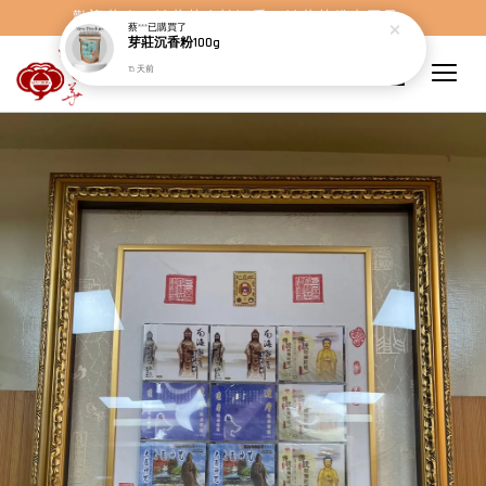
歡迎蒞臨，妙蓮華奇楠沉香，妙蓮華佛事用品。