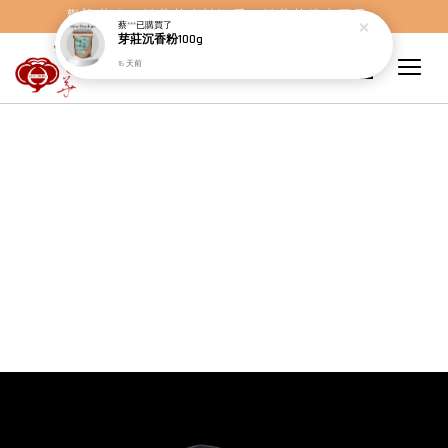
歡迎蒞臨，妙蓮華奇楠沉香，妙蓮華佛事用品。
蔡***
已購買了
芽莊沉香粉100g
16 天前