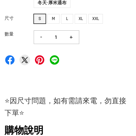
冬天-厚米通布
尺寸
S
M
L
XL
XXL
數量
-
+
⭐因尺寸問題，如有需請來電，勿直接
下單⭐
購物說明