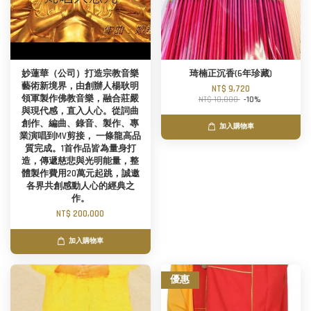
妙蓮華（公司）打造宗教音樂
琦楠正沉香(6年珍藏)
藝術新境界，由創辦人楊耿明
NT$ 9,720
領軍製作佛教音樂，融合莊嚴
NT$ 10,800
-10%
與現代感，直入人心。從詞曲
創作、編曲、錄音、製作、專
加入購物車
業演唱到MV剪接， 一條龍高品
質完成。1首作品皆為量身打
造，傳遞慈悲與光明能量，整
體製作費用20萬元起跳，誠邀
各界共創感動人心的經典之
作。
NT$ 200,000
加入購物車
優惠