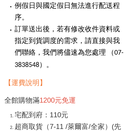
例假日與國定假日無法進行配送程
序。
訂單送出後，若有修改收件資料或
指定到貨調度的需求，請直接與我
們聯絡，我們將儘速為您處理
（07-
。
3838548）
【
運
費說明】
全館購物滿
1200元免運
宅配到府：110元
超商取貨（7-11 /萊爾富/全家）(先