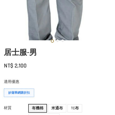
居士服-男
NT$ 2,100
適用優惠
妙蓮華網購折扣
材質
有機棉
米通布
TC布