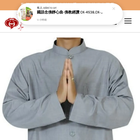
歡迎蒞臨，妙蓮華奇楠沉香，妙蓮華佛事用品。