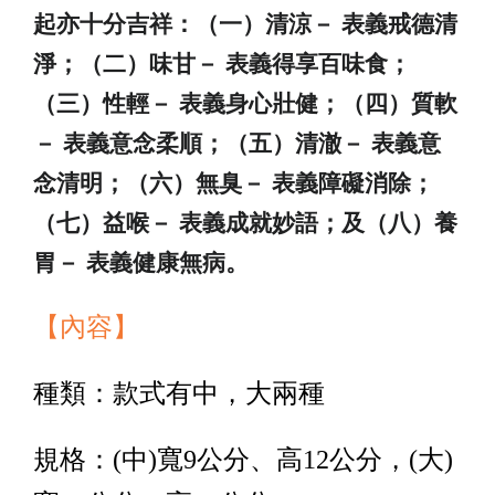
起亦十分吉祥：（一）清涼－
表義戒德清
淨；（二）味甘－
表義得享百味食；
（三）性輕－
表義身心壯健；（四）質軟
－
表義意念柔順；（五）清澈－
表義意
念清明；（六）無臭－
表義障礙消除；
（七）益
喉－
表義成就妙語；及（八）養
胃－
表義健康無病。
【內容】
種類：款式有中，大兩種
規格：(中)寬9公分、高12公分，(大)