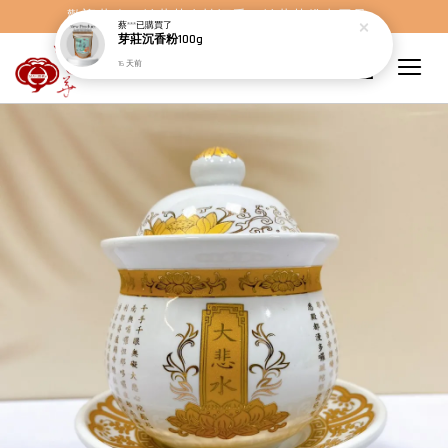
歡迎蒞臨，妙蓮華奇楠沉香，妙蓮華佛事用品。
蔡***
已購買了
芽莊沉香粉100g
16 天前