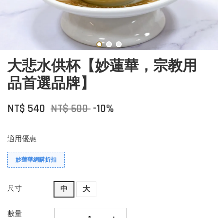
大悲水供杯【妙蓮華，宗教用
品首選品牌】
NT$ 540
NT$ 600
-10%
適用優惠
妙蓮華網購折扣
尺寸
中
大
數量