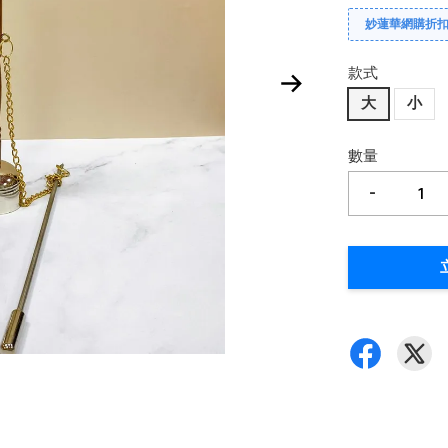
妙蓮華網購折
款式
大
小
數量
-