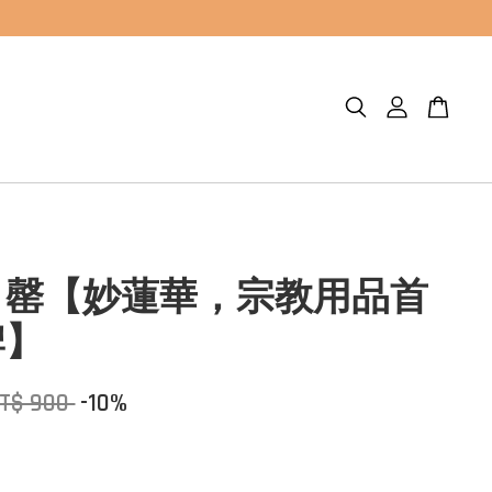
引罄【妙蓮華，宗教用品首
牌】
T$ 900
-10%