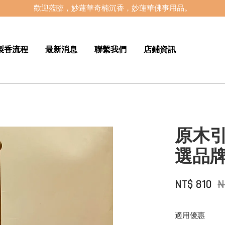
歡迎蒞臨，妙蓮華奇楠沉香，妙蓮華佛事用品。
製香流程
最新消息
聯繫我們
店鋪資訊
原木
選品
NT$ 810
N
適用優惠