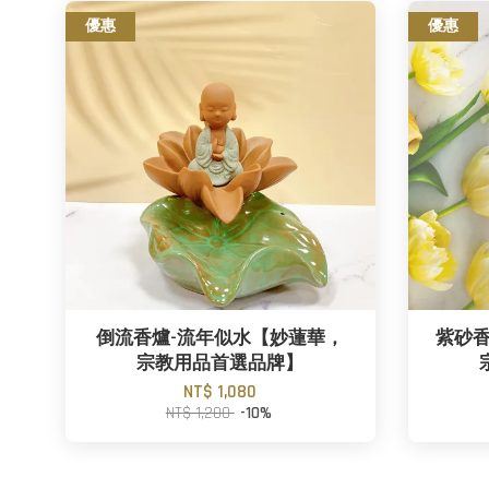
優惠
優惠
倒流香爐-流年似水【妙蓮華，
紫砂香
宗教用品首選品牌】
NT$ 1,080
NT$ 1,200
-10%