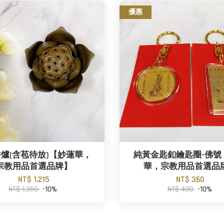
優惠
爐(含苞待放)【妙蓮華，
純黃金匙釦鑰匙圈-佛號
宗教用品首選品牌】
華，宗教用品首選品
NT$ 1,215
NT$ 360
NT$ 1,350
-10%
NT$ 400
-10%