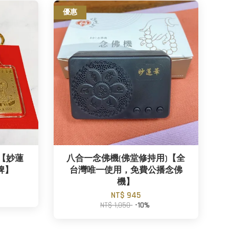
優惠
【妙蓮
八合一念佛機(佛堂修持用)【全
牌】
台灣唯一使用，免費公播念佛
機】
NT$ 945
NT$ 1,050
-10%