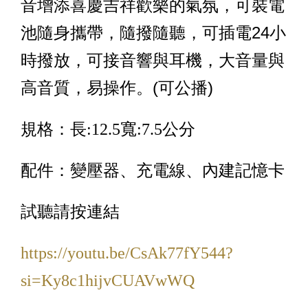
音增添喜慶吉祥歡樂的氣氛，可裝電
池隨身攜帶，隨撥隨聽，可插電24小
時撥放，可接音響與耳機，大音量與
高音質，易操作。(可公播)
規格：長:12.5寬:7.5公分
配件：變壓器、充電線、內建記憶卡
試聽請按連結
https://youtu.be/CsAk77fY544?
si=Ky8c1hijvCUAVwWQ