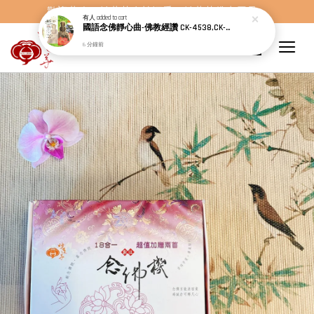
國語念佛靜心曲-佛教經讚 CK-4538,CK-4537
歡迎蒞臨，妙蓮華奇楠沉香，妙蓮華佛事用品。
6 分鐘前