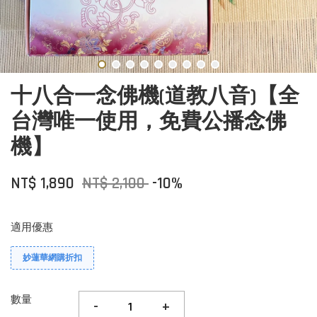
十八合一念佛機(道教八音)【全
台灣唯一使用，免費公播念佛
機】
NT$ 1,890
NT$ 2,100
-10%
適用優惠
妙蓮華網購折扣
數量
-
+