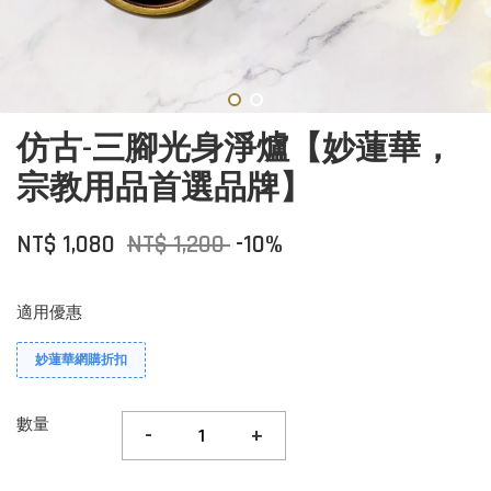
仿古-三腳光身淨爐【妙蓮華，
宗教用品首選品牌】
NT$ 1,080
NT$ 1,200
-10%
適用優惠
妙蓮華網購折扣
數量
-
+