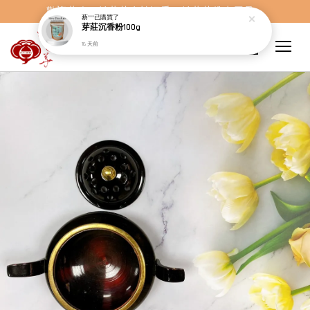
歡迎蒞臨，妙蓮華奇楠沉香，妙蓮華佛事用品。
蔡***
已購買了
芽莊沉香粉100g
16 天前