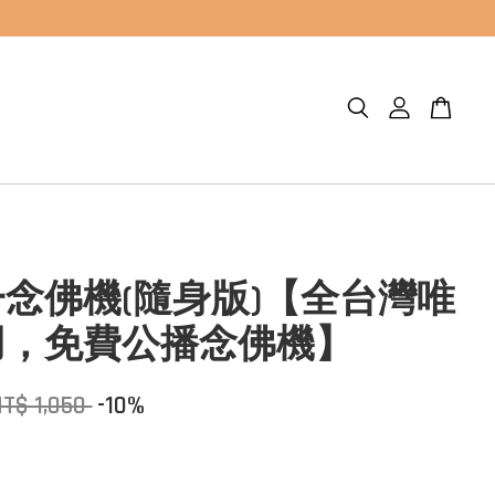
念佛機(隨身版)【全台灣唯
用，免費公播念佛機】
T$ 1,050
-10%