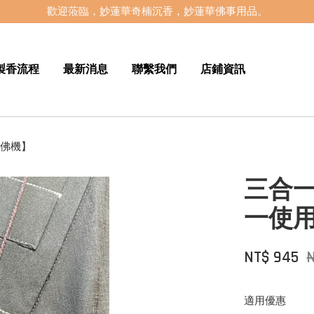
歡迎蒞臨，妙蓮華奇楠沉香，妙蓮華佛事用品。
製香流程
最新消息
聯繫我們
店鋪資訊
念佛機】
三合一
一使
NT$ 945
N
適用優惠