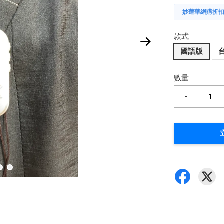
妙蓮華網購折
款式
國語版
數量
-