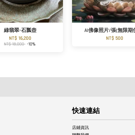
綠翡翠-石瓢壺
AI佛像照片/張(無限期
NT$ 16,200
NT$ 500
NT$ 18,000
-10%
快速連結
店鋪資訊