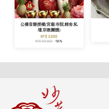
公播音樂授權(宮廟.寺院.精舍.私
壇.宗教團體)
NT$ 2,000
NT$ 50,000
-96%