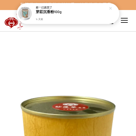
歡迎蒞臨，妙蓮華奇楠沉香，妙蓮華佛事用品。
蔡***
已購買了
芽莊沉香粉100g
16 天前