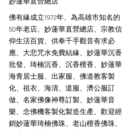
妙蓮華直營總店
佛有緣成立1972年、為高雄市知名的
50年老店、妙蓮華直營總店、宗教信
仰生活百貨、供奉千手觀音有求必
應、大悲咒水免費結緣、妙蓮華沉香
批發、琦楠沉香、沉香檀香、妙蓮華
海青居士服、出家服、佛道教客製
化、祖衣、海清、道服、濟公服訂
做、名家佛像神尊訂製、妙蓮華音
樂、念佛機客製化製造生產、歡迎經
銷妙蓮華琦楠佛珠、老山檀香佛珠、