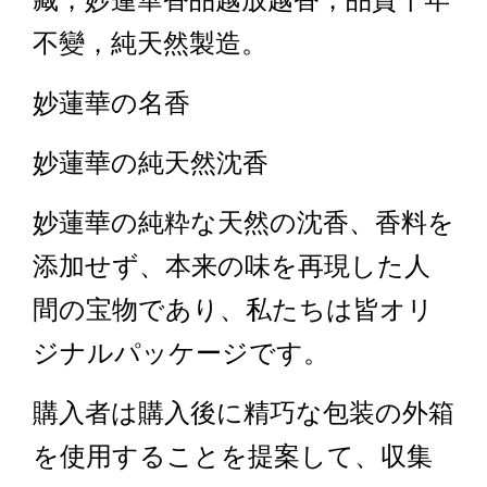
藏，妙蓮華香品越放越香，品質千年
不變，純天然製造。
妙蓮華の名香
妙蓮華の純天然沈香
妙蓮華の純粋な天然の沈香、香料を
添加せず、本来の味を再現した人
間の宝物であり、私たちは皆オリ
ジナルパッケージです。
購入者は購入後に精巧な包装の外箱
を使用することを提案して、収集