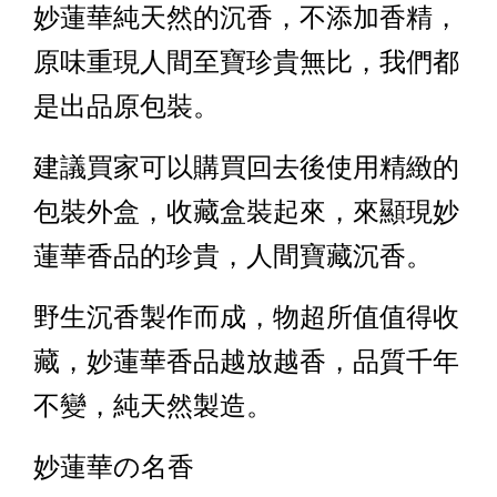
妙蓮華純天然的沉香，不添加香精，
原味重現人間至寶珍貴無比，我們都
是出品原包裝。
建議買家可以購買回去後使用精緻的
包裝外盒，收藏盒裝起來，來顯現妙
蓮華香品的珍貴，人間寶藏沉香。
野生沉香製作而成，物超所值值得收
藏，妙蓮華香品越放越香，品質千年
不變，純天然製造。
妙蓮華の名香