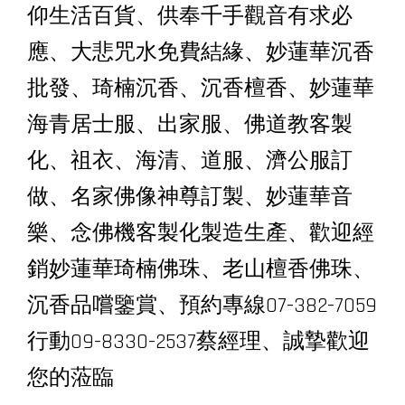
仰生活百貨、供奉千手觀音有求必
應、大悲咒水免費結緣、妙蓮華沉香
批發、琦楠沉香、沉香檀香、妙蓮華
海青居士服、出家服、佛道教客製
化、祖衣、海清、道服、濟公服訂
做、名家佛像神尊訂製、妙蓮華音
樂、念佛機客製化製造生產、歡迎經
銷妙蓮華琦楠佛珠、老山檀香佛珠、
沉香品嚐鑒賞、預約專線07-382-7059
行動09-8330-2537蔡經理、誠摯歡迎
您的蒞臨