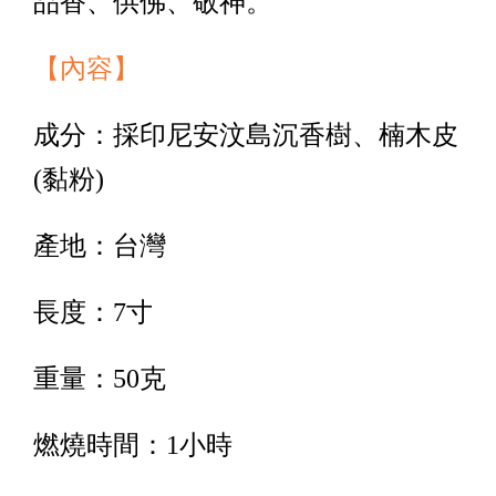
品香、供佛、敬神。
【內容】
成分：採印尼安汶島沉香樹、楠木皮
(黏粉)
產地：台灣
長度：7寸
重量：50克
燃燒時間：1小時