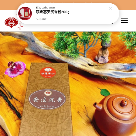
歡迎蒞臨，妙蓮華奇楠沉香，妙蓮華佛事用品。
有人
added to cart
頂級惠安沉香粉200g
54 分鐘前