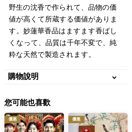
野生の沈香で作られて、品物の価
値が高くて所蔵する価値がありま
す。妙蓮華香品はますます香ばし
くなって、品質は千年不変で、純
粋な天然で製造されます。
購物說明
您可能也喜歡
優惠
優惠