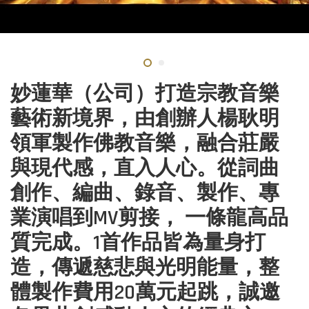
妙蓮華（公司）打造宗教音樂
藝術新境界，由創辦人楊耿明
領軍製作佛教音樂，融合莊嚴
與現代感，直入人心。從詞曲
創作、編曲、錄音、製作、專
業演唱到MV剪接， 一條龍高品
質完成。1首作品皆為量身打
造，傳遞慈悲與光明能量，整
體製作費用20萬元起跳，誠邀