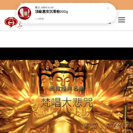
歡迎蒞臨，妙蓮華奇楠沉香，妙蓮華佛事用品。