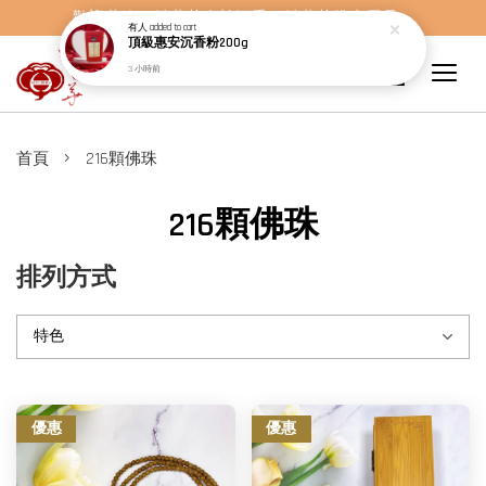
歡迎蒞臨，妙蓮華奇楠沉香，妙蓮華佛事用品。
有人
added to cart
頂級惠安沉香粉200g
3 小時前
›
首頁
216顆佛珠
216顆佛珠
排列方式
優惠
優惠