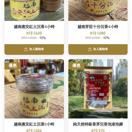
越南惠安紅土沉香4小時
越南芽莊十分沉香4小時
NT$ 1,620
NT$ 1,080
NT$ 1,800
-10%
NT$ 1,200
-10%
加入購物車
加入購物車
優惠
優惠
越南惠安紅土沉香2小時
純天然特級香茅沉香泡澡泡腳
NT$ 1,566
NT$ 270