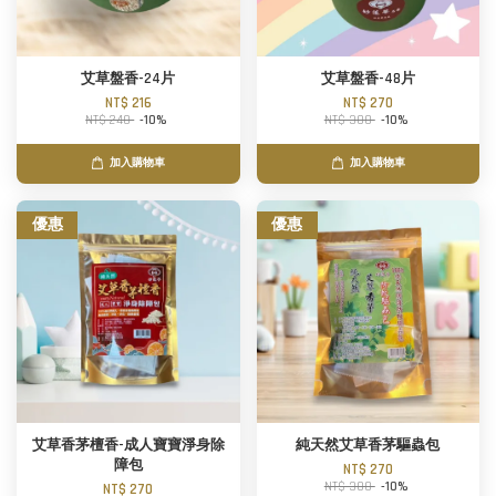
艾草盤香-24片
艾草盤香-48片
NT$ 216
NT$ 270
NT$ 240
-10%
NT$ 300
-10%
加入購物車
加入購物車
優惠
優惠
艾草香茅檀香-成人寶寶淨身除
純天然艾草香茅驅蟲包
障包
NT$ 270
NT$ 300
-10%
NT$ 270