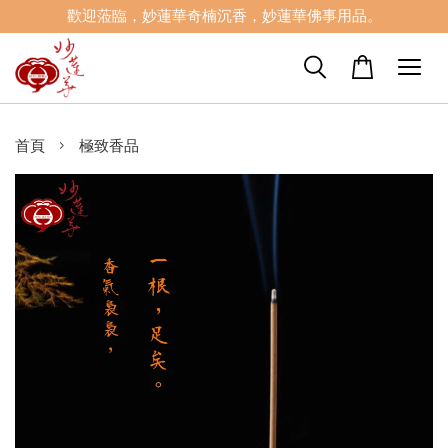
歡迎蒞臨，妙蓮華奇楠沉香，妙蓮華佛事用品。
›
首頁
極致香品