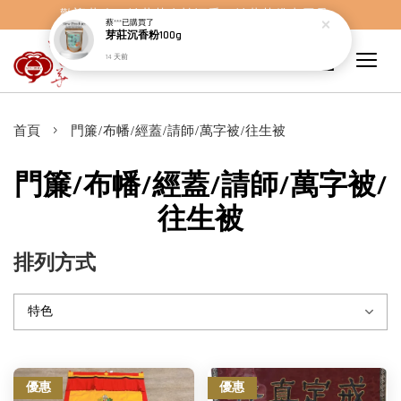
歡迎蒞臨，妙蓮華奇楠沉香，妙蓮華佛事用品。
蔡***
已購買了
芽莊沉香粉100g
14 天前
›
首頁
門簾/布幡/經蓋/請師/萬字被/往生被
門簾/布幡/經蓋/請師/萬字被/
往生被
排列方式
優惠
優惠