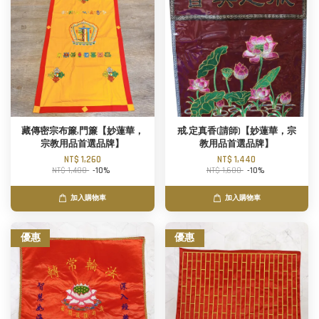
藏傳密宗布簾,門簾【妙蓮華，
戒.定真香(請師)【妙蓮華，宗
宗教用品首選品牌】
教用品首選品牌】
NT$ 1,260
NT$ 1,440
NT$ 1,400
-10%
NT$ 1,600
-10%
加入購物車
加入購物車
優惠
優惠