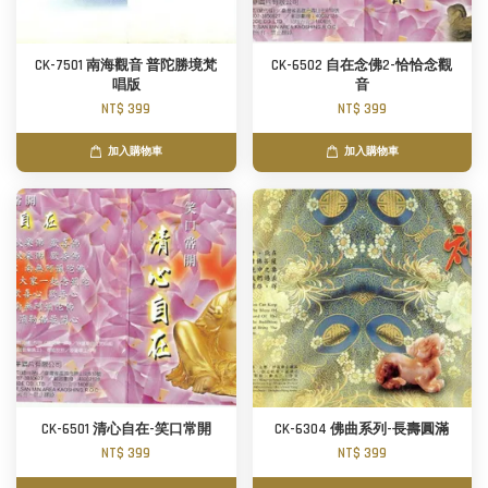
CK-7501 南海觀音 普陀勝境梵
CK-6502 自在念佛2-恰恰念觀
唱版
音
NT$ 399
NT$ 399
加入購物車
加入購物車
CK-6501 清心自在-笑口常開
CK-6304 佛曲系列-長壽圓滿
NT$ 399
NT$ 399