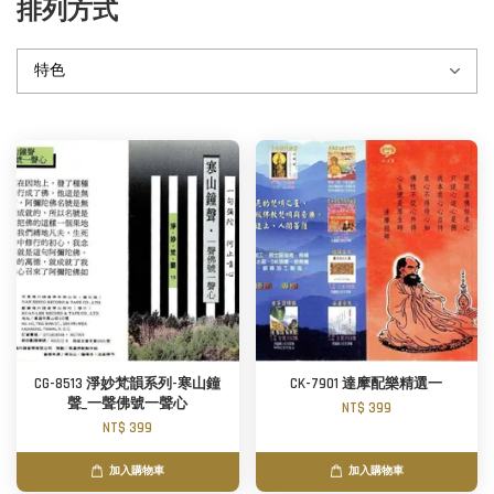
排列方式
CG-8513 淨妙梵韻系列-寒山鐘
CK-7901 達摩配樂精選一
聲_一聲佛號一聲心
NT$ 399
NT$ 399
加入購物車
加入購物車