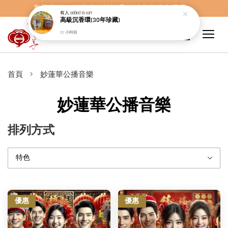
歡迎蒞臨，妙蓮華奇楠沉香，妙蓮華佛事用品。
有人
added to cart
高級沉香環(30年珍藏)
22 小時前
›
首頁
妙蓮華公播音樂
妙蓮華公播音樂
排列方式
優惠
優惠